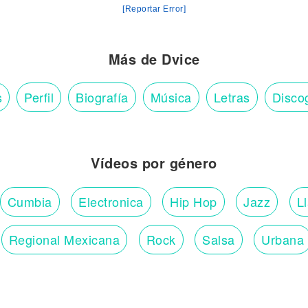
[Reportar Error]
Más de Dvice
s
Perfil
Biografía
Música
Letras
Disco
Vídeos por género
Cumbia
Electronica
Hip Hop
Jazz
L
Regional Mexicana
Rock
Salsa
Urbana