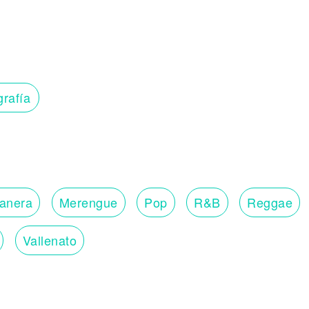
grafía
lanera
Merengue
Pop
R&B
Reggae
Vallenato