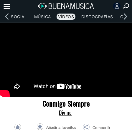
RED SOCIAL
MÚSICA
VÍDEOS
DISCOGRAFÍAS
CONC
Conmigo Siempre
Divino
Añadir a favoritos
Compartir