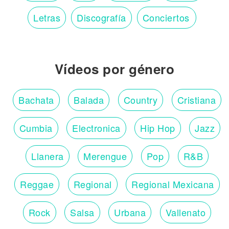
Letras
Discografía
Conciertos
Vídeos por género
Bachata
Balada
Country
Cristiana
Cumbia
Electronica
Hip Hop
Jazz
Llanera
Merengue
Pop
R&B
Reggae
Regional
Regional Mexicana
Rock
Salsa
Urbana
Vallenato