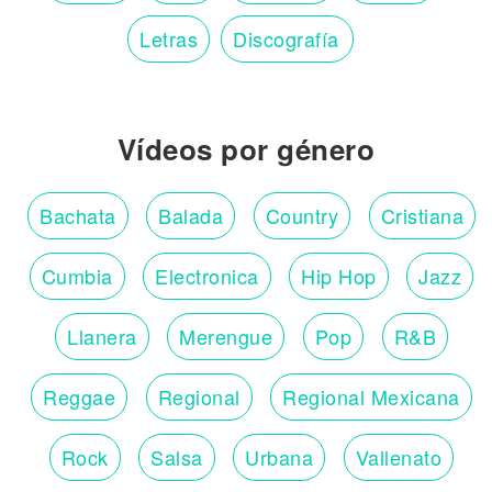
Letras
Discografía
Vídeos por género
Bachata
Balada
Country
Cristiana
Cumbia
Electronica
Hip Hop
Jazz
Llanera
Merengue
Pop
R&B
Reggae
Regional
Regional Mexicana
Rock
Salsa
Urbana
Vallenato