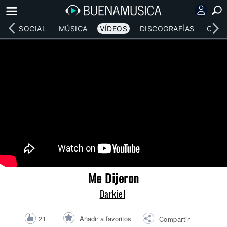
RED SOCIAL
MÚSICA
VÍDEOS
DISCOGRAFÍAS
CONC
Me Dijeron
Darkiel
Añadir a favoritos
21
Compartir