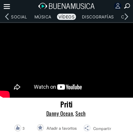
RED SOCIAL
MÚSICA
VÍDEOS
DISCOGRAFÍAS
CONC
Priti
Danny Ocean
,
Sech
Añadir a favoritos
3
Compartir