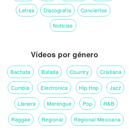
Letras
Discografía
Conciertos
Noticias
Vídeos por género
Bachata
Balada
Country
Cristiana
Cumbia
Electronica
Hip Hop
Jazz
Llanera
Merengue
Pop
R&B
Reggae
Regional
Regional Mexicana