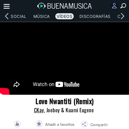
RED SOCIAL
MÚSICA
VÍDEOS
DISCOGRAFÍAS
CONC
Love Nwantiti (Remix)
CKay
, Joeboy & Kuami Eugene
Añadir a favoritos
Compartir