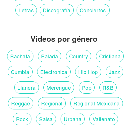
Letras
Discografía
Conciertos
Vídeos por género
Bachata
Balada
Country
Cristiana
Cumbia
Electronica
Hip Hop
Jazz
Llanera
Merengue
Pop
R&B
Reggae
Regional
Regional Mexicana
Rock
Salsa
Urbana
Vallenato