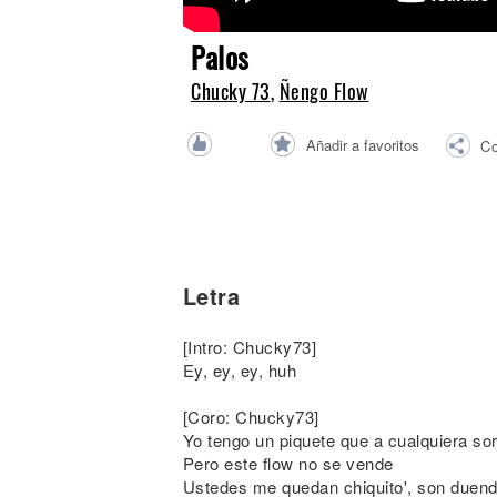
Noticias
Palos
Chucky 73
,
Ñengo Flow
Añadir a favoritos
Co
Letra
[Intro: Chucky73]
Ey, ey, ey, huh
[Coro: Chucky73]
Yo tengo un piquete que a cualquiera so
Pero este flow no se vende
Ustedes me quedan chiquito', son duen