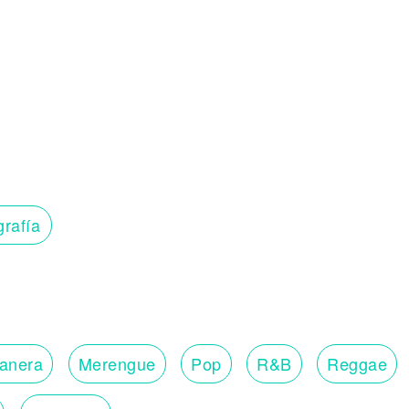
grafía
lanera
Merengue
Pop
R&B
Reggae