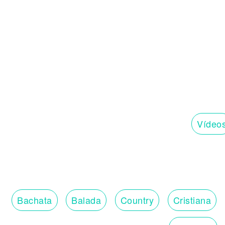
Ñengo (Prrr), pasa los palo' y lo peine' (¡
Que esta noche vamo' a dar fulete (Vamo
Yo tengo Lo' Goonie', ello' 'tán algarete 
Eh, bitch, cuero
Yo tengo un piquete que a cualquiera so
Pero este flow no se vende
Ustedes me quedan chiquito', son duen
Ñengo (Prrr), pasa los palo' y lo peine (¡F
Que esta noche vamo' a dar fulete (Vamo
Yo tengo Lo' Goonie', ello' 'tán algarete 
Eh, bitch, cuero
Vídeo
[Outro: Ñengo Flow, Chucky73 & Ñengo
Mera, dímelo gordo
Chucky73 (Dime)
Real G4 Life, baby (Jajajaja)
Yo', Fetti
Pasa lo' palo' y lo' peine' (Ajá)
Bitch, cuero
Bachata
Balada
Country
Cristiana
Ey
Mandando fuego