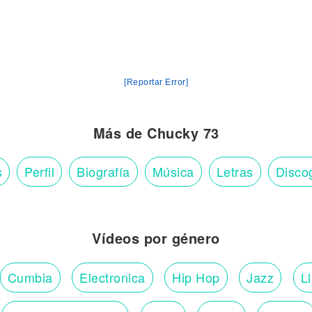
Fu, fu!)
' a dar fu—, ey)
('Tán algare—)
rprende (Uh)
[Reportar Error]
de
u, fu!)
' a dar fu—, ey)
Más de Chucky 73
('Tán algare—)
s
Perfil
Biografía
Música
Letras
Disco
 Flow]
Vídeos por género
Cumbia
Electronica
Hip Hop
Jazz
L