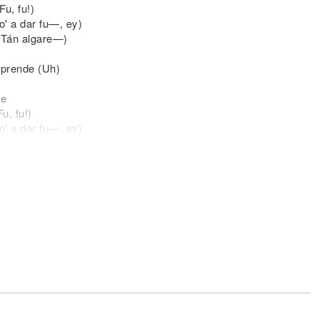
Fu, fu!)
' a dar fu—, ey)
('Tán algare—)
rprende (Uh)
de
u, fu!)
' a dar fu—, ey)
('Tán algare—)
ra)
i
¡Brrr!)
stola'
u zona (Ah, ah)
o perdonan (Na')
rona (Wuh)