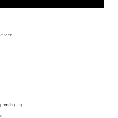
mpartir
rprende (Uh)
de