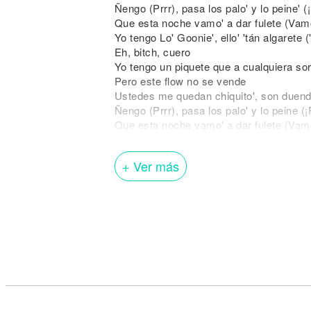
Ñengo (Prrr), pasa los palo' y lo peine' (¡
Que esta noche vamo' a dar fulete (Vamo
Yo tengo Lo' Goonie', ello' 'tán algarete 
Eh, bitch, cuero
Yo tengo un piquete que a cualquiera so
Pero este flow no se vende
Ustedes me quedan chiquito', son duen
Ñengo (Prrr), pasa los palo' y lo peine (¡F
Que esta noche vamo' a dar fulete (Vamo
Yo tengo Lo' Goonie', ello' 'tán algarete 
Eh, bitch, cuero
+ Ver más
[Verso 1: Ñengo Flow]
Vamo' a dar fogata al gatillo en repeat
Tú-tú cabecea cuando suena el beat (Me
Mi Glock en tu frente pa' que sienta' el k
Cabrón, tú fantasmea' y te mueres aquí (
En la Gran Manzana haciendo ruido la' pi
Lo' rafagazo' de mi rifle decabronando t
El enemigo 'tá en la lona, Los Goonie' n
Pa' correr la sangre pa'i, yo tengo la co