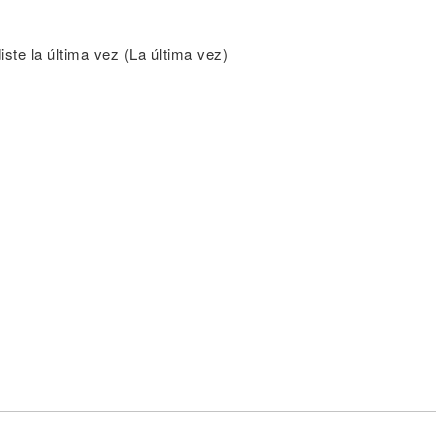
iste la última vez (La última vez)
la)
Ah)
 Noriel) (Wuh)