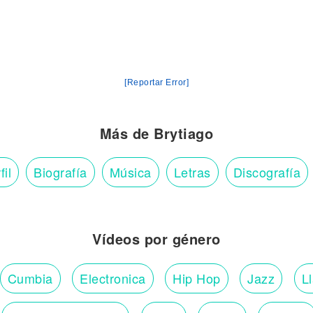
)
[Reportar Error]
Más de Brytiago
fil
Biografía
Música
Letras
Discografía
Vídeos por género
Cumbia
Electronica
Hip Hop
Jazz
L
eh, eh-eh-eh) (Yah)