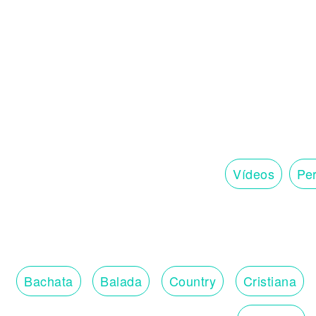
Las moñas de mari’, yih, yih (Supa)
Mi phillie te cae, yih, yih (Supa)
Perco’ y molly, yih, yih (Supa)
Éxtasis, Sprite, yih, yih (Supa)
Las moñas de mari’, yih, yih (Su’ magní’
Mi phillie te cae
Vuelve a repetir
Esas poses, ma’ (Yi)
Que me hacen venir
Mami, en meno’ ‘e na’ (Yah)
Vídeos
Per
Vuelvo a repetir
Esta noche, ma’ (Yi)
Nunca va a decir
“Nunca”, no, jamás (Ah)
Estoy bien loco
Bachata
Balada
Country
Cristiana
Házmelo otra vez (Yi) (Yeah, eh-eh, eh-
Estoy bien loco