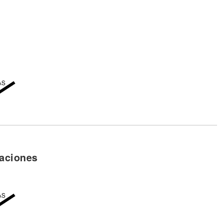
aciones
h)
(Nah)
probao’ (Oh)