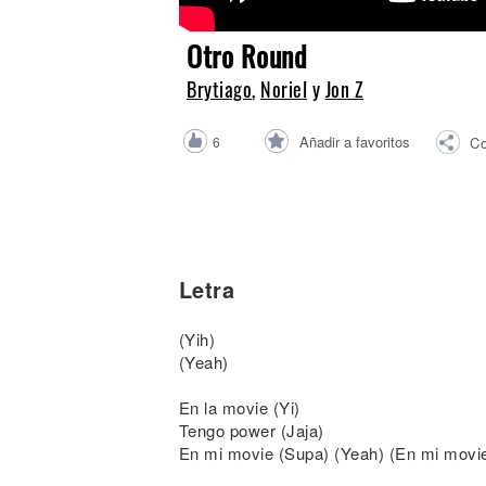
Noticias
Otro Round
Brytiago
,
Noriel
y
Jon Z
Añadir a favoritos
6
Co
Letra
(Yih)
(Yeah)
En la movie (Yi)
Tengo power (Jaja)
En mi movie (Supa) (Yeah) (En mi movi