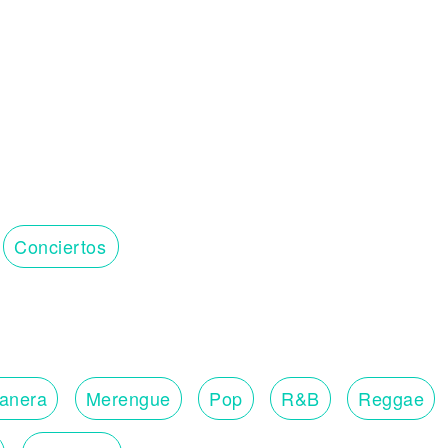
Conciertos
lanera
Merengue
Pop
R&B
Reggae