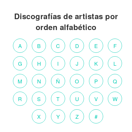
Discografías de artistas por
orden alfabético
A
B
C
D
E
F
G
H
I
J
K
L
M
N
Ñ
O
P
Q
R
S
T
U
V
W
X
Y
Z
#