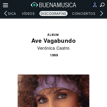
MÚSICA
VÍDEOS
DISCOGRAFÍAS
CONCIERTOS
LE
ÁLBUM
Ave Vagabundo
Verónica Castro
1999