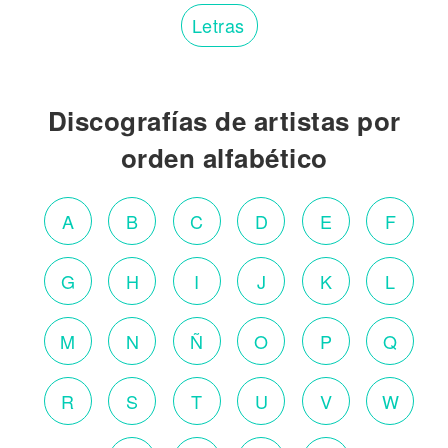
Letras
Discografías de artistas por
orden alfabético
A
B
C
D
E
F
G
H
I
J
K
L
M
N
Ñ
O
P
Q
R
S
T
U
V
W