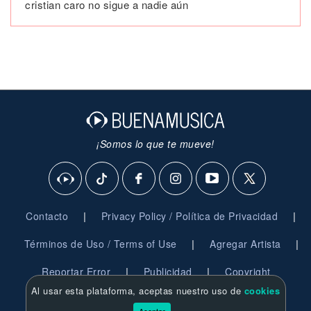
cristian caro no sigue a nadie aún
¡Somos lo que te mueve!
|
|
Contacto
Privacy Policy / Política de Privacidad
|
|
Términos de Uso / Terms of Use
Agregar Artista
|
|
Reportar Error
Publicidad
Copyright
Al usar esta plataforma, aceptas nuestro uso de
cookies
© 2026 BuenaMusica.com - Derechos Reservados