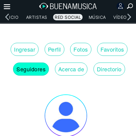
INICIO
ARTISTAS
RED SOCIAL
MÚSICA
VÍDEOS
Ingresar
Perfil
Fotos
Favoritos
Seguidores
Acerca de
Directorio