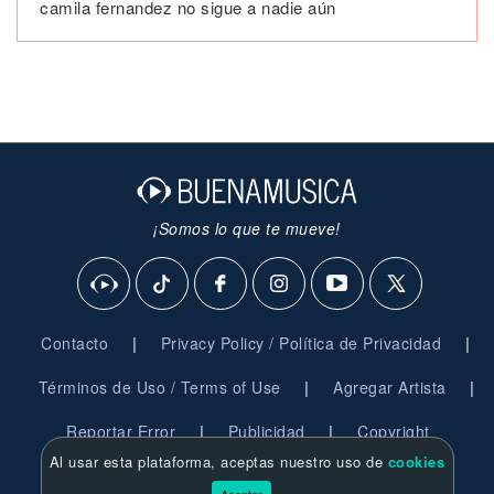
camila fernandez no sigue a nadie aún
¡Somos lo que te mueve!
|
|
Contacto
Privacy Policy / Política de Privacidad
|
|
Términos de Uso / Terms of Use
Agregar Artista
|
|
Reportar Error
Publicidad
Copyright
Al usar esta plataforma, aceptas nuestro uso de
cookies
© 2026 BuenaMusica.com - Derechos Reservados