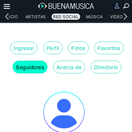
INICIO
ARTISTAS
RED SOCIAL
MÚSICA
VÍDEOS
Ingresar
Perfil
Fotos
Favoritos
Seguidores
Acerca de
Directorio