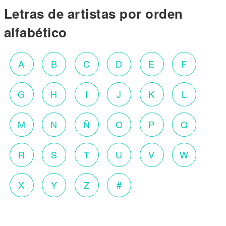
Letras de artistas por orden
alfabético
A
B
C
D
E
F
G
H
I
J
K
L
M
N
Ñ
O
P
Q
R
S
T
U
V
W
X
Y
Z
#