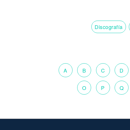
Discografía
A
B
C
D
O
P
Q