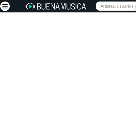
INIC
Iniciar sesión
Registrarse
Inicio
Artistas
Red Social
Música
Vídeos
Discografías
Letras
Conciertos