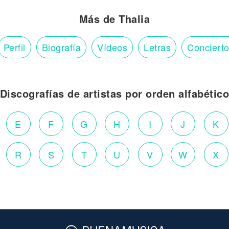
Más de Thalia
Perfil
Biografía
Vídeos
Letras
Conciert
Discografías de artistas por orden alfabétic
E
F
G
H
I
J
K
R
S
T
U
V
W
X