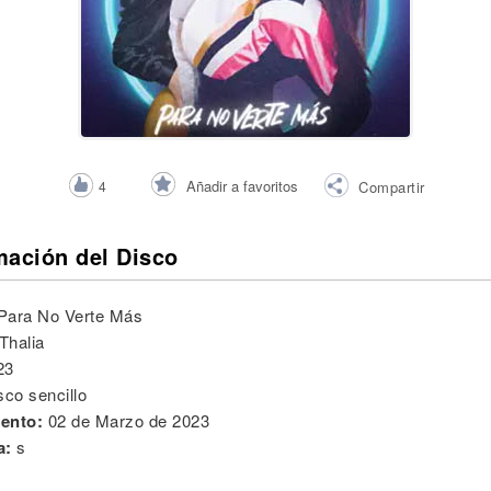
Añadir a favoritos
4
Compartir
mación del Disco
Para No Verte Más
Thalia
23
sco sencillo
ento:
02 de Marzo de 2023
a:
s