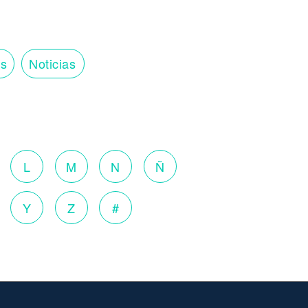
os
Noticias
o
L
M
N
Ñ
Y
Z
#