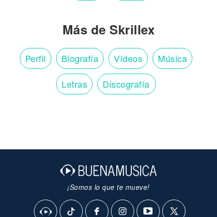
Más de Skrillex
Perfil
Biografía
Vídeos
Música
Letras
Discografía
¡Somos lo que te mueve!