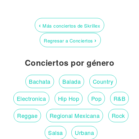
‹
Más conciertos de Skrillex
›
Regresar a Conciertos
Conciertos por género
Bachata
Balada
Country
Electronica
Hip Hop
Pop
R&B
Reggae
Regional Mexicana
Rock
Salsa
Urbana