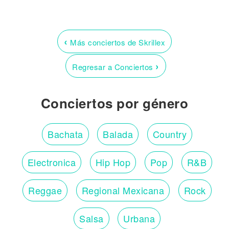
‹
Más conciertos de Skrillex
›
Regresar a Conciertos
Conciertos por género
Bachata
Balada
Country
Electronica
Hip Hop
Pop
R&B
Reggae
Regional Mexicana
Rock
Salsa
Urbana