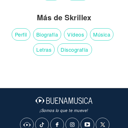
Más de Skrillex
Perfil
Biografía
Vídeos
Música
Letras
Discografía
¡Somos lo que te mueve!