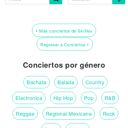
‹
Más conciertos de Skrillex
›
Regresar a Conciertos
Conciertos por género
Bachata
Balada
Country
Electronica
Hip Hop
Pop
R&B
Reggae
Regional Mexicana
Rock