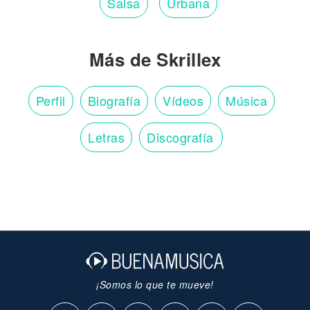
Salsa
Urbana
Más de Skrillex
Perfil
Biografía
Vídeos
Música
Letras
Discografía
¡Somos lo que te mueve!