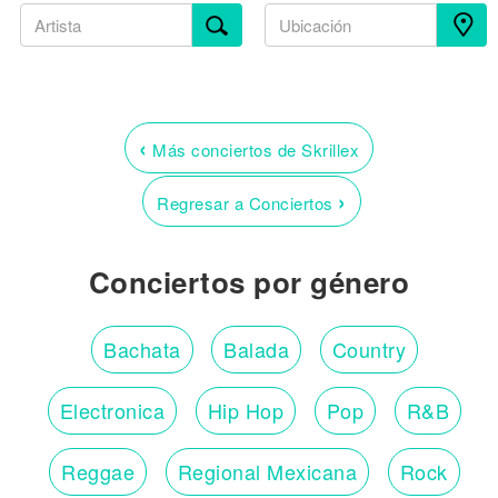
‹
Más conciertos de Skrillex
›
Regresar a Conciertos
Conciertos por género
Bachata
Balada
Country
Electronica
Hip Hop
Pop
R&B
Reggae
Regional Mexicana
Rock