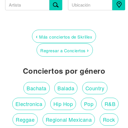
‹
Más conciertos de Skrillex
›
Regresar a Conciertos
Conciertos por género
Bachata
Balada
Country
Electronica
Hip Hop
Pop
R&B
Reggae
Regional Mexicana
Rock