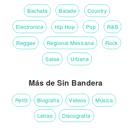
Bachata
Balada
Country
Electronica
Hip Hop
Pop
R&B
Reggae
Regional Mexicana
Rock
Salsa
Urbana
Más de Sin Bandera
Perfil
Biografía
Vídeos
Música
Letras
Discografía