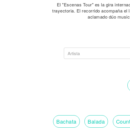
El "Escenas Tour" es la gira intern
trayectoria. El recorrido acompaña e
aclamado dúo musica
Bachata
Balada
Count