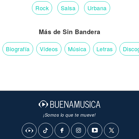
Rock
Salsa
Urbana
Más de Sin Bandera
Biografía
Vídeos
Música
Letras
Disco
¡Somos lo que te mueve!