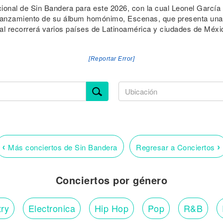
acional de Sin Bandera para este 2026, con la cual Leonel García
l lanzamiento de su álbum homónimo, Escenas, que presenta una
l recorrerá varios países de Latinoamérica y ciudades de Méxi
[Reportar Error]
‹
›
Más conciertos de Sin Bandera
Regresar a Conciertos
Conciertos por género
ry
Electronica
Hip Hop
Pop
R&B