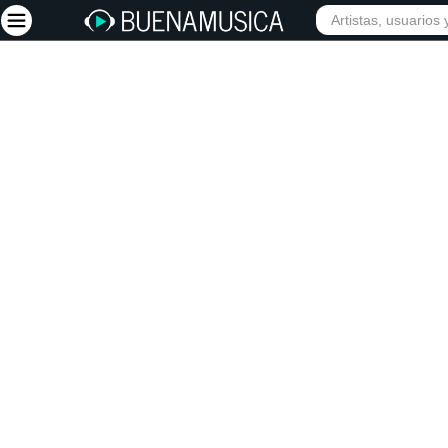
INICIO
ARTISTAS
Iniciar sesión
Registrarse
Inicio
Artistas
Red Social
Música
Vídeos
Discografías
Letras
Conciertos