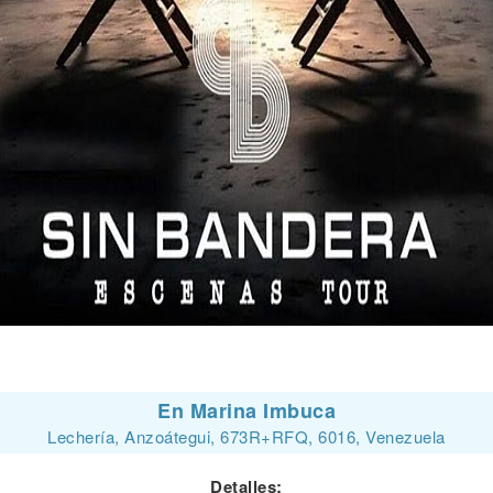
En Marina Imbuca
Lechería, Anzoátegui, 673R+RFQ, 6016, Venezuela
Detalles: