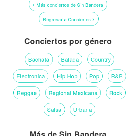
‹
Más conciertos de Sin Bandera
›
Regresar a Conciertos
Conciertos por género
Bachata
Balada
Country
Electronica
Hip Hop
Pop
R&B
Reggae
Regional Mexicana
Rock
Salsa
Urbana
Más de Sin Bandera