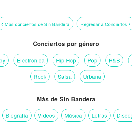
‹
›
Más conciertos de Sin Bandera
Regresar a Conciertos
Conciertos por género
ry
Electronica
Hip Hop
Pop
R&B
Rock
Salsa
Urbana
Más de Sin Bandera
Biografía
Vídeos
Música
Letras
Disco