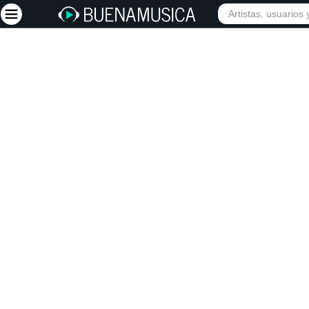
INICIO
ARTISTAS
Iniciar sesión
Registrarse
Inicio
Artistas
Red Social
Música
Vídeos
Discografías
Letras
Conciertos