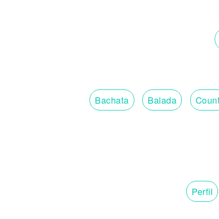
Bachata
Balada
Count
Perfil