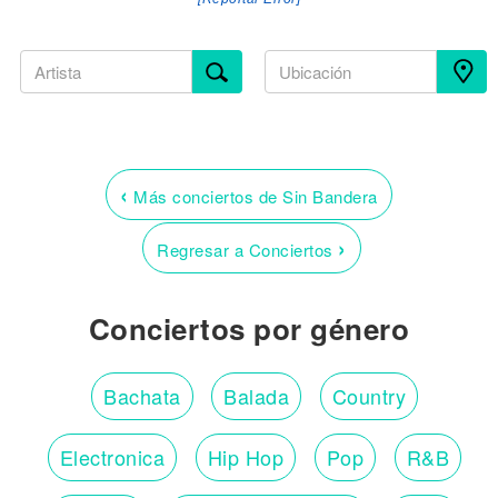
‹
Más conciertos de Sin Bandera
›
Regresar a Conciertos
Conciertos por género
Bachata
Balada
Country
Electronica
Hip Hop
Pop
R&B