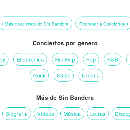
‹
›
Más conciertos de Sin Bandera
Regresar a Conciertos
Conciertos por género
ry
Electronica
Hip Hop
Pop
R&B
Rock
Salsa
Urbana
Más de Sin Bandera
Biografía
Vídeos
Música
Letras
Disco