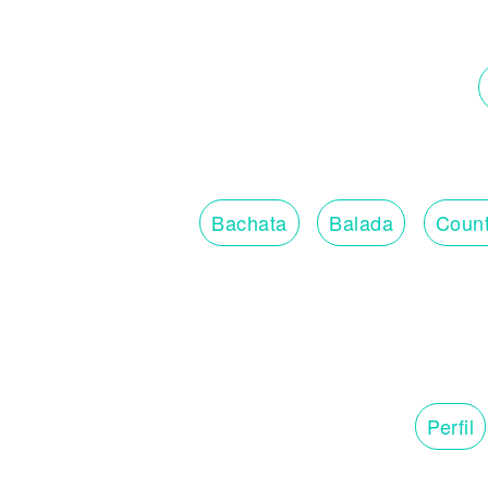
Bachata
Balada
Count
Perfil