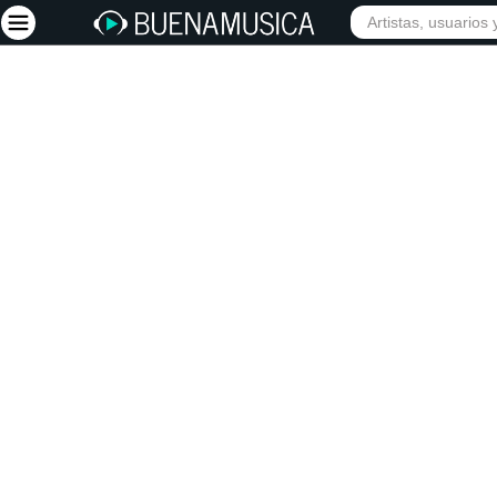
INICIO
ARTISTAS
Iniciar sesión
Registrarse
Inicio
Artistas
Red Social
Música
Vídeos
Discografías
Letras
Conciertos