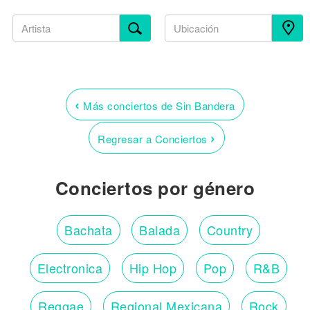
‹
Más conciertos de Sin Bandera
›
Regresar a Conciertos
Conciertos por género
Bachata
Balada
Country
Electronica
Hip Hop
Pop
R&B
Reggae
Regional Mexicana
Rock