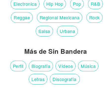
Electronica
Hip Hop
Pop
R&B
Reggae
Regional Mexicana
Rock
Salsa
Urbana
Más de Sin Bandera
Perfil
Biografía
Vídeos
Música
Letras
Discografía