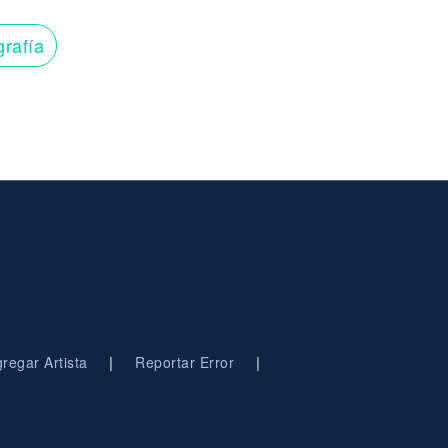
grafía
|
|
regar Artista
Reportar Error