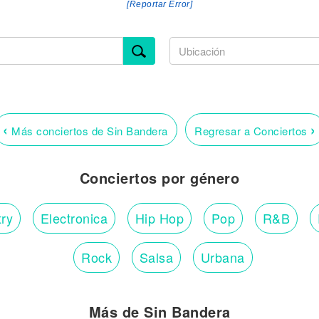
[Reportar Error]
‹
›
Más conciertos de Sin Bandera
Regresar a Conciertos
Conciertos por género
ry
Electronica
Hip Hop
Pop
R&B
Rock
Salsa
Urbana
Más de Sin Bandera