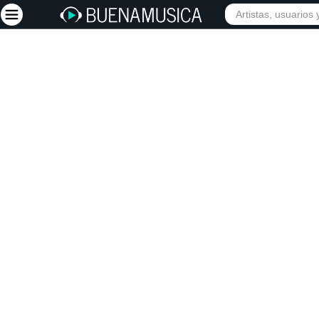
INICIO
ARTISTAS
Iniciar sesión
Registrarse
Inicio
Artistas
Red Social
Música
Vídeos
Discografías
Letras
Conciertos