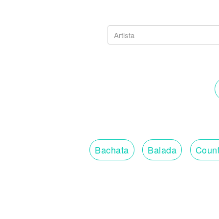
Bachata
Balada
Count