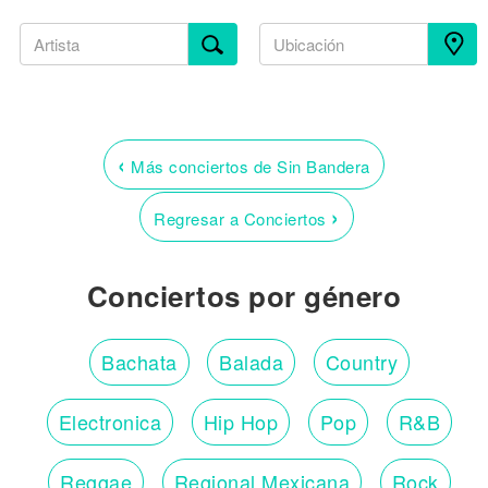
‹
Más conciertos de Sin Bandera
›
Regresar a Conciertos
Conciertos por género
Bachata
Balada
Country
Electronica
Hip Hop
Pop
R&B
Reggae
Regional Mexicana
Rock