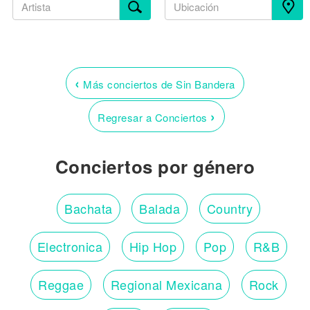
‹
Más conciertos de Sin Bandera
›
Regresar a Conciertos
Conciertos por género
Bachata
Balada
Country
Electronica
Hip Hop
Pop
R&B
Reggae
Regional Mexicana
Rock