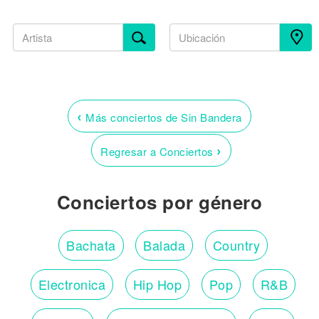
‹
Más conciertos de Sin Bandera
›
Regresar a Conciertos
Conciertos por género
Bachata
Balada
Country
Electronica
Hip Hop
Pop
R&B