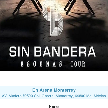
En Arena Monterrey
AV. Madero #2500 Col. Obrera, Monterrey, 64800 Mo, México
Hora: