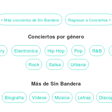
‹
›
Más conciertos de Sin Bandera
Regresar a Conciertos
Conciertos por género
ry
Electronica
Hip Hop
Pop
R&B
Rock
Salsa
Urbana
Más de Sin Bandera
Biografía
Vídeos
Música
Letras
Disco