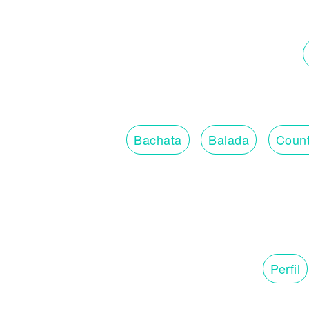
Bachata
Balada
Count
Perfil