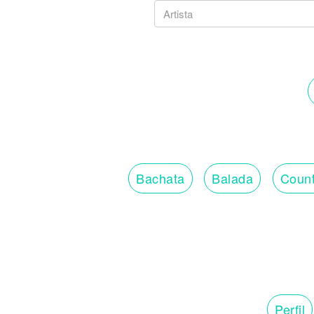
Bachata
Balada
Count
Perfil