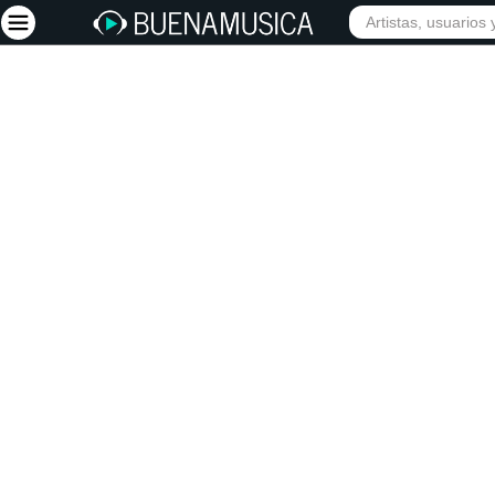
INICIO
ARTISTAS
Iniciar sesión
Registrarse
Inicio
Artistas
Red Social
Música
Vídeos
Discografías
Letras
Conciertos