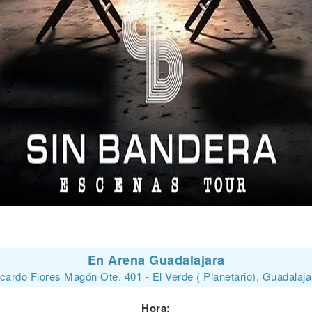
En Arena Guadalajara
Ricardo Flores Magón Ote. 401 - El Verde ( Planetario), Guadalaj
Hora: