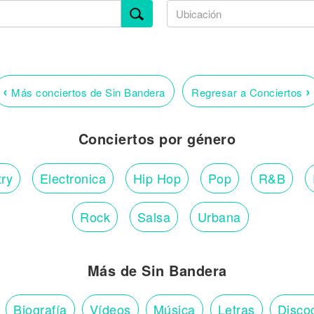
‹
›
Más conciertos de Sin Bandera
Regresar a Conciertos
Conciertos por género
ry
Electronica
Hip Hop
Pop
R&B
Rock
Salsa
Urbana
Más de Sin Bandera
Biografía
Vídeos
Música
Letras
Disco