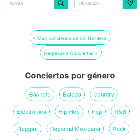
‹
Más conciertos de Sin Bandera
›
Regresar a Conciertos
Conciertos por género
Bachata
Balada
Country
Electronica
Hip Hop
Pop
R&B
Reggae
Regional Mexicana
Rock