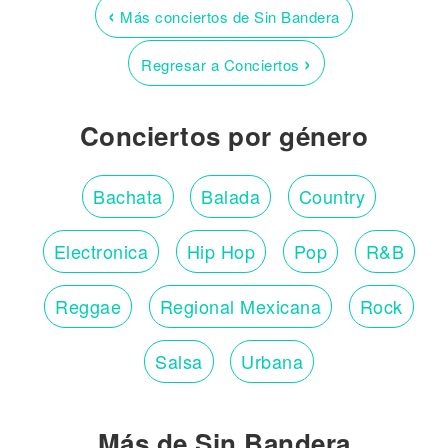
‹
Más conciertos de Sin Bandera
›
Regresar a Conciertos
Conciertos por género
Bachata
Balada
Country
Electronica
Hip Hop
Pop
R&B
Reggae
Regional Mexicana
Rock
Salsa
Urbana
Más de Sin Bandera