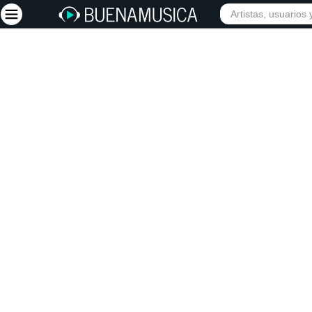
INICIO
ARTISTAS
Iniciar sesión
Registrarse
Inicio
Artistas
Red Social
Música
Vídeos
Discografías
Letras
Conciertos