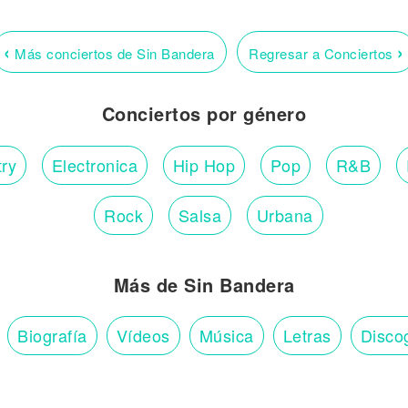
‹
›
Más conciertos de Sin Bandera
Regresar a Conciertos
Conciertos por género
ry
Electronica
Hip Hop
Pop
R&B
Rock
Salsa
Urbana
Más de Sin Bandera
Biografía
Vídeos
Música
Letras
Disco