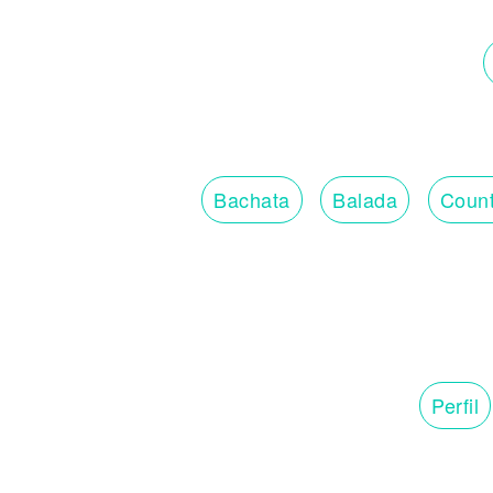
Bachata
Balada
Count
Perfil