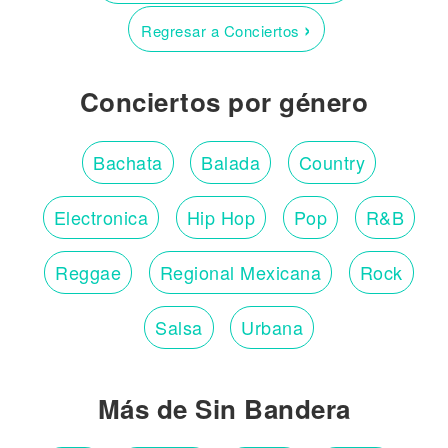
›
Regresar a Conciertos
Conciertos por género
Bachata
Balada
Country
Electronica
Hip Hop
Pop
R&B
Reggae
Regional Mexicana
Rock
Salsa
Urbana
Más de Sin Bandera