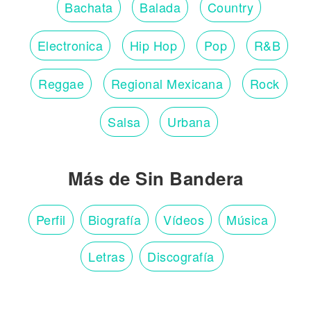
Bachata
Balada
Country
Electronica
Hip Hop
Pop
R&B
Reggae
Regional Mexicana
Rock
Salsa
Urbana
Más de Sin Bandera
Perfil
Biografía
Vídeos
Música
Letras
Discografía