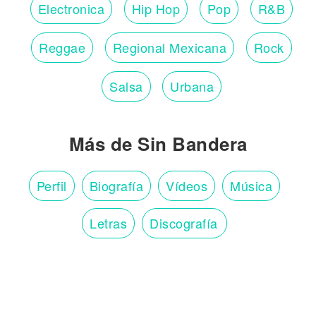
Electronica
Hip Hop
Pop
R&B
Reggae
Regional Mexicana
Rock
Salsa
Urbana
Más de Sin Bandera
Perfil
Biografía
Vídeos
Música
Letras
Discografía