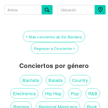
‹
Más conciertos de Sin Bandera
›
Regresar a Conciertos
Conciertos por género
Bachata
Balada
Country
Electronica
Hip Hop
Pop
R&B
Reggae
Regional Mexicana
Rock