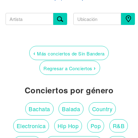
‹
Más conciertos de Sin Bandera
›
Regresar a Conciertos
Conciertos por género
Bachata
Balada
Country
Electronica
Hip Hop
Pop
R&B