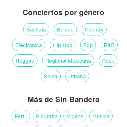
Conciertos por género
Bachata
Balada
Country
Electronica
Hip Hop
Pop
R&B
Reggae
Regional Mexicana
Rock
Salsa
Urbana
Más de Sin Bandera
Perfil
Biografía
Vídeos
Música