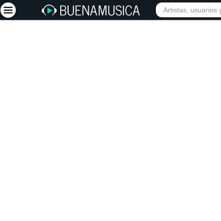
INICIO
ARTISTAS
Iniciar sesión
Registrarse
Inicio
Artistas
Red Social
Música
Vídeos
Discografías
Letras
Conciertos