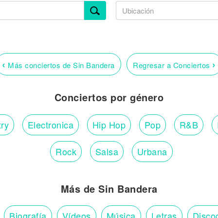
‹
›
Más conciertos de Sin Bandera
Regresar a Conciertos
Conciertos por género
ry
Electronica
Hip Hop
Pop
R&B
Rock
Salsa
Urbana
Más de Sin Bandera
Biografía
Vídeos
Música
Letras
Disco