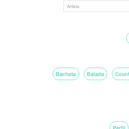
Bachata
Balada
Count
Perfil