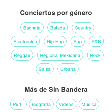
Conciertos por género
Bachata
Balada
Country
Electronica
Hip Hop
Pop
R&B
Reggae
Regional Mexicana
Rock
Salsa
Urbana
Más de Sin Bandera
Perfil
Biografía
Vídeos
Música