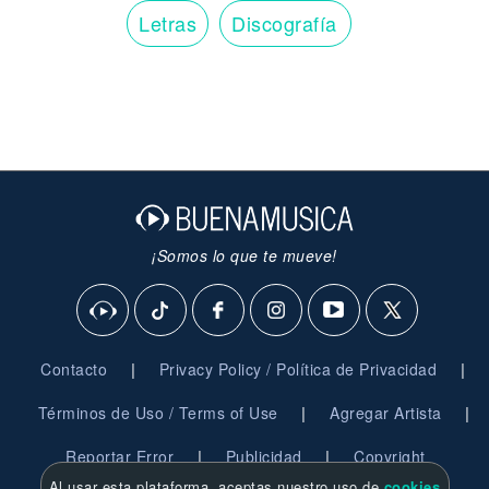
Letras
Discografía
¡Somos lo que te mueve!
|
|
Contacto
Privacy Policy / Política de Privacidad
|
|
Términos de Uso / Terms of Use
Agregar Artista
|
|
Reportar Error
Publicidad
Copyright
Al usar esta plataforma, aceptas nuestro uso de
cookies