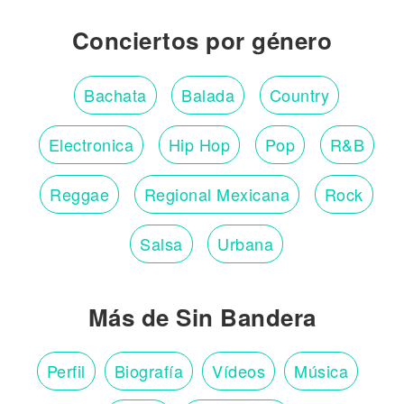
Conciertos por género
Bachata
Balada
Country
Electronica
Hip Hop
Pop
R&B
Reggae
Regional Mexicana
Rock
Salsa
Urbana
Más de Sin Bandera
Perfil
Biografía
Vídeos
Música