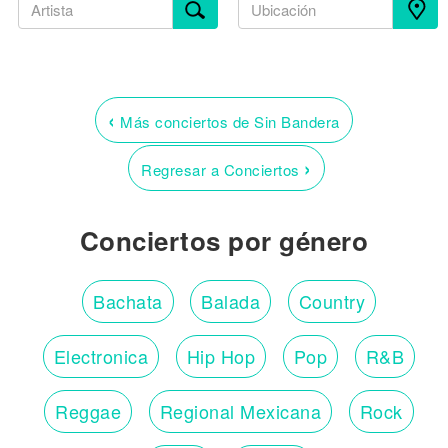
‹
Más conciertos de Sin Bandera
›
Regresar a Conciertos
Conciertos por género
Bachata
Balada
Country
Electronica
Hip Hop
Pop
R&B
Reggae
Regional Mexicana
Rock