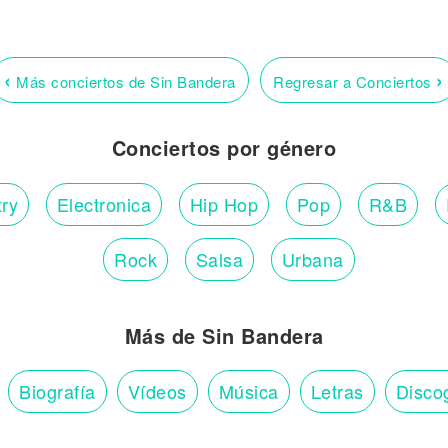
‹
›
Más conciertos de Sin Bandera
Regresar a Conciertos
Conciertos por género
ry
Electronica
Hip Hop
Pop
R&B
Rock
Salsa
Urbana
Más de Sin Bandera
Biografía
Vídeos
Música
Letras
Disco