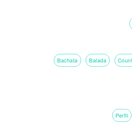
Bachata
Balada
Count
Perfil