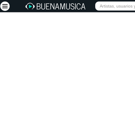
INICIO
ARTISTAS
Iniciar sesión
Registrarse
Inicio
Artistas
Red Social
Música
Vídeos
Discografías
Letras
Conciertos