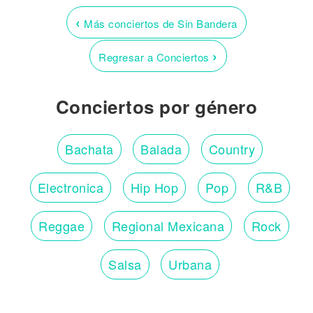
‹
Más conciertos de Sin Bandera
›
Regresar a Conciertos
Conciertos por género
Bachata
Balada
Country
Electronica
Hip Hop
Pop
R&B
Reggae
Regional Mexicana
Rock
Salsa
Urbana