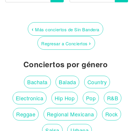
‹
Más conciertos de Sin Bandera
›
Regresar a Conciertos
Conciertos por género
Bachata
Balada
Country
Electronica
Hip Hop
Pop
R&B
Reggae
Regional Mexicana
Rock
Salsa
Urbana