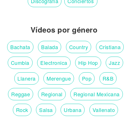
Discografía
Conciertos
Vídeos por género
Bachata
Balada
Country
Cristiana
Cumbia
Electronica
Hip Hop
Jazz
Llanera
Merengue
Pop
R&B
Reggae
Regional
Regional Mexicana
Rock
Salsa
Urbana
Vallenato