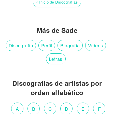
‹
Inicio de Discografías
Más de Sade
Discografía
Perfil
Biografía
Vídeos
Letras
Discografías de artistas por
orden alfabético
A
B
C
D
E
F