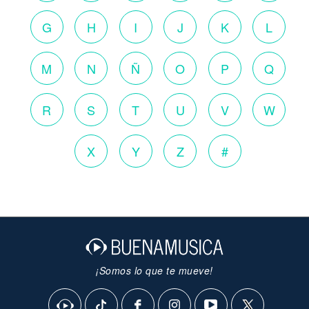
G
H
I
J
K
L
M
N
Ñ
O
P
Q
R
S
T
U
V
W
X
Y
Z
#
¡Somos lo que te mueve!